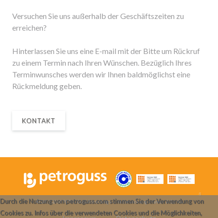
Versuchen Sie uns außerhalb der Geschäftszeiten zu
erreichen?
Hinterlassen Sie uns eine E-mail mit der Bitte um Rückruf
zu einem Termin nach Ihren Wünschen. Bezüglich Ihres
Terminwunsches werden wir Ihnen baldmöglichst eine
Rückmeldung geben.
KONTAKT
Durch die Nutzung von petroguss.com stimmen Sie der Verwendung von
© 2005-2026
PETROGUSS Forschungs- und Entwicklungs- GmbH & Co KG
Cookies zu. Infos über die verwendeten Cookies und die Möglichkeiten,